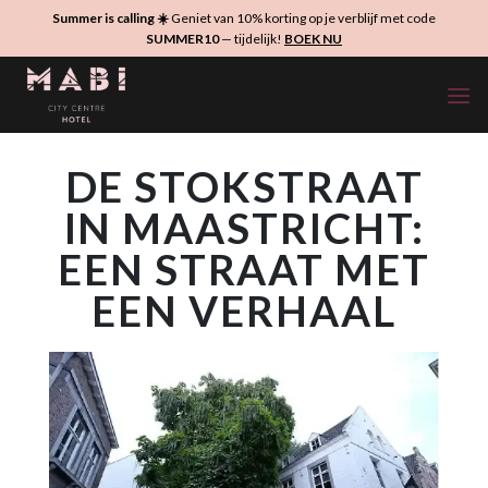
Ga
Summer is calling ☀️
Geniet van 10% korting op je verblijf met code
naar
SUMMER10
— tijdelijk!
BOEK NU
inhoud
DE STOKSTRAAT
IN MAASTRICHT:
EEN STRAAT MET
EEN VERHAAL