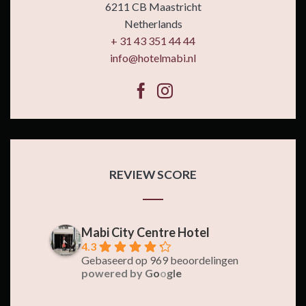
6211 CB Maastricht
Netherlands
+ 31 43 351 44 44
info@hotelmabi.nl
REVIEW SCORE
Mabi City Centre Hotel
4.3
Gebaseerd op 969 beoordelingen
powered by
G
o
o
g
l
e