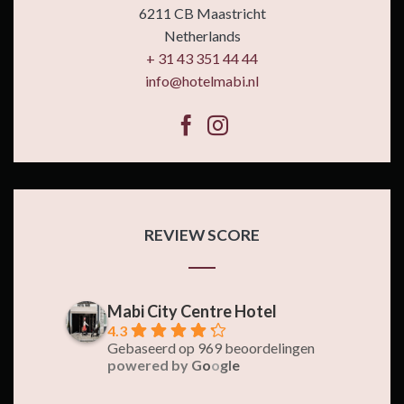
6211 CB Maastricht
Netherlands
+ 31 43 351 44 44
info@hotelmabi.nl
REVIEW SCORE
Mabi City Centre Hotel
4.3
Gebaseerd op 969 beoordelingen
powered by
G
o
o
g
l
e