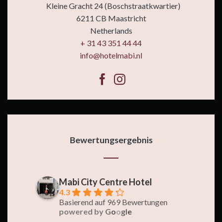
Kleine Gracht 24 (Boschstraatkwartier)
6211 CB Maastricht
Netherlands
+ 31 43 351 44 44
info@hotelmabi.nl
Bewertungsergebnis
Mabi City Centre Hotel
4.3
Basierend auf 969 Bewertungen
powered by
G
o
o
g
l
e