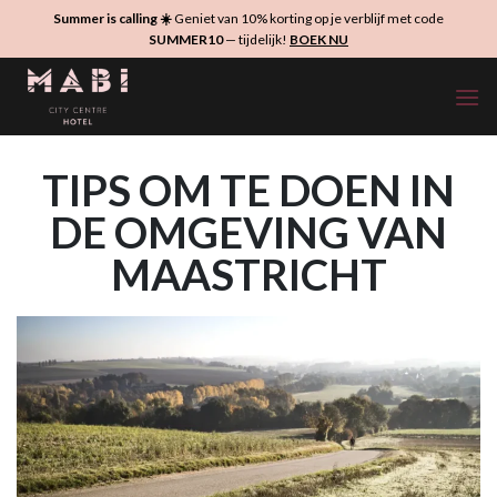
Ga
Summer is calling ☀️
Geniet van 10% korting op je verblijf met code
naar
SUMMER10
— tijdelijk!
BOEK NU
inhoud
TIPS OM TE DOEN IN
DE OMGEVING VAN
MAASTRICHT