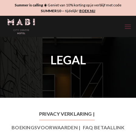
Ga
Summer is calling ☀️
Geniet van 10% korting op je verblijf met code
naar
SUMMER10
— tijdelijk!
BOEK NU
inhoud
LEGAL
PRIVACY VERKLARING |
BOEKINGSVOORWAARDEN |
FAQ BETAALLINK