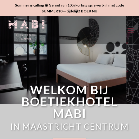
Ga
Summer is calling ☀️
Geniet van 10% korting op je verblijf met code
naar
SUMMER10
— tijdelijk!
BOEK NU
inhoud
WELKOM BIJ
BOETIEKHOTEL
MABI
IN MAASTRICHT CENTRUM