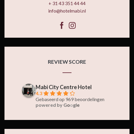
+ 31 43 351 44 44
info@hotelmabi.nl
REVIEW SCORE
Mabi City Centre Hotel
4.3
Gebaseerd op 969 beoordelingen
powered by
G
o
o
g
l
e