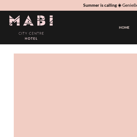
Zum
Summer is calling ☀️
Genieße
Inhalt
springen
HOME