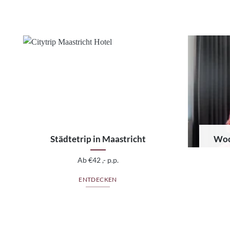
Städtetrip in Maastricht
Woc
Ab €42 ,- p.p.
ENTDECKEN