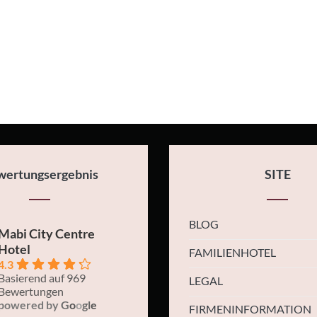
wertungsergebnis
SITE
BLOG
Mabi City Centre
Hotel
FAMILIENHOTEL
4.3
Basierend auf 969
LEGAL
Bewertungen
powered by
G
o
o
g
l
e
FIRMENINFORMATION