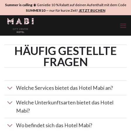
Zum
Summer is calling ☀️
Genieße 10 % Rabatt auf deinen Aufenthalt mit dem Code
Inhalt
SUMMER10
— nur für kurze Zeit!
JETZT BUCHEN
springen
HÄUFIG GESTELLTE
FRAGEN
Welche Services bietet das Hotel Mabi an?
Welche Unterkunftsarten bietet das Hotel
Mabi?
Wo befindet sich das Hotel Mabi?