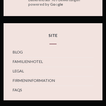
powered by
G
o
o
g
l
e
SITE
BLOG
FAMILIENHOTEL
LEGAL
FIRMENINFORMATION
FAQS