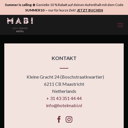
Zum
Summer is calling ☀️
Genieße 10 % Rabatt auf deinen Aufenthalt mit dem Code
Inhalt
SUMMER10
— nur für kurze Zeit!
JETZT BUCHEN
springen
KONTAKT
Kleine Gracht 24 (Boschstraatkwartier)
6211 CB Maastricht
Netherlands
+ 31 43 351 44 44
info@hotelmabi.nl